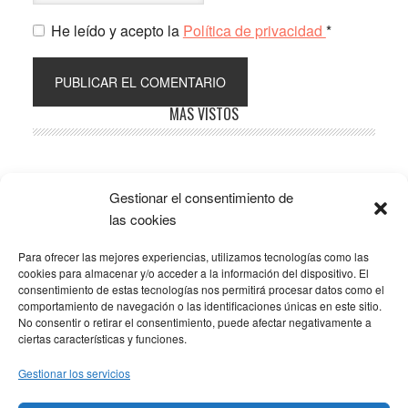
He leído y acepto la
Política de privacidad
*
Barra
MÁS VISTOS
lateral
principal
Gestionar el consentimiento de
Popular
Recent
Comments
las cookies
Para ofrecer las mejores experiencias, utilizamos tecnologías como las
SOBRE LA AFILIACIÓN
cookies para almacenar y/o acceder a la información del dispositivo. El
consentimiento de estas tecnologías nos permitirá procesar datos como el
comportamiento de navegación o las identificaciones únicas en este sitio.
Los costes de este blog se sufragan en parte mediante
No consentir o retirar el consentimiento, puede afectar negativamente a
enlaces de afiliación, que hacen que se gane una
ciertas características y funciones.
pequeña comisión si adquieres algún producto a través
Gestionar los servicios
de los mismos. No hay ningún coste adicional para ti, y
solo enlazo a productos que yo mismo uso y