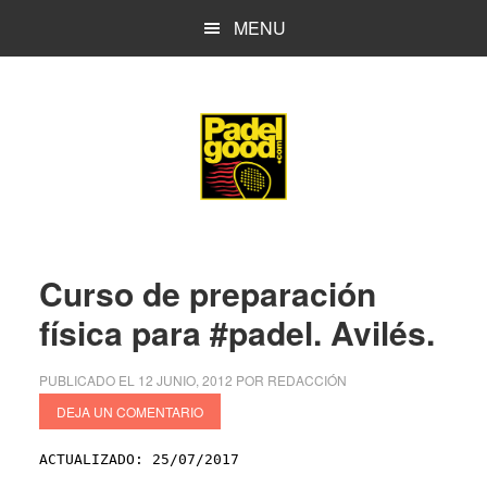
Saltar
Saltar
MENU
al
a
contenido
la
principal
barra
lateral
principal
Curso de preparación
física para #padel. Avilés.
PUBLICADO EL
12 JUNIO, 2012
POR
REDACCIÓN
DEJA UN COMENTARIO
ACTUALIZADO: 25/07/2017