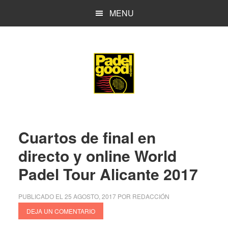
Saltar
Saltar
MENU
al
a
contenido
la
principal
barra
lateral
principal
Cuartos de final en
directo y online World
Padel Tour Alicante 2017
PUBLICADO EL
25 AGOSTO, 2017
POR
REDACCIÓN
DEJA UN COMENTARIO