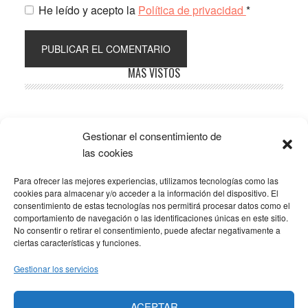
He leído y acepto la
Política de privacidad
*
Barra
MÁS VISTOS
lateral
principal
Gestionar el consentimiento de
Popular
Recent
Comments
las cookies
Para ofrecer las mejores experiencias, utilizamos tecnologías como las
SOBRE LA AFILIACIÓN
cookies para almacenar y/o acceder a la información del dispositivo. El
consentimiento de estas tecnologías nos permitirá procesar datos como el
comportamiento de navegación o las identificaciones únicas en este sitio.
Los costes de este blog se sufragan en parte mediante
No consentir o retirar el consentimiento, puede afectar negativamente a
enlaces de afiliación, que hacen que se gane una
ciertas características y funciones.
pequeña comisión si adquieres algún producto a través
Gestionar los servicios
de los mismos. No hay ningún coste adicional para ti, y
solo enlazo a productos que yo mismo uso y
ACEPTAR
recomiendo.