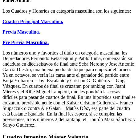
Padel Alfafar
.
Los Cuadros y Horarios en categoría masculina son los siguientes:
Cuadro Principal Masculino.
Previa Masculina.
Pre Previa Masculina.
Los números uno y favoritos al título en categoría masculina, los
Depredadores Fernando Belasteguin y Pablo Lima, comenzarán su
andadura en dieciseisavos de final ante Seba Nerone y Jose Antonio
García Diestro, una buena piedra de toque para empezar el torneo.
Ya en octavos, se verán las caras ante el ganador del partido entre
Borja Yribarren – Javi Escalante y Cristian G. Gutiérrez – Guga
Vázquez. En cuartos de final se cruzaran por ranking con Juani
Mieres y el Rifle Miguel Lamperti, que les pondrán las cosas
difíciles para pasar de cuartos de final. En una hipotética semifinal se
cruzaran, previsiblemente con el Kaiser Cristian Gutiérrez – Franco
Stupaczuk o contra Ale Galan – Matías Díaz, esa parte del cuadro
está bastante igualada. En la final les espera, si se cumplen las
previsiones, a los números 2 del ranking, el Tiburón Maxi Sánchez y
Sanyo Gutiérrez.
Cuadro femenino Máster Valencia.