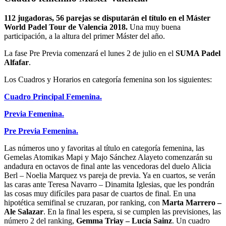
112 jugadoras, 56 parejas se disputarán el título en el Máster
World Padel Tour de Valencia 2018.
Una muy buena
participación, a la altura del primer Máster del año.
La fase Pre Previa comenzará el lunes 2 de julio en el
SUMA Padel
Alfafar
.
Los Cuadros y Horarios en categoría femenina son los siguientes:
Cuadro Principal Femenina.
Previa Femenina.
Pre Previa Femenina.
Las números uno y favoritas al título en categoría femenina, las
Gemelas Atomikas Mapi y Majo Sánchez Alayeto comenzarán su
andadura en octavos de final ante las vencedoras del duelo Alicia
Berl – Noelia Marquez vs pareja de previa. Ya en cuartos, se verán
las caras ante Teresa Navarro – Dinamita Iglesias, que les pondrán
las cosas muy difíciles para pasar de cuartos de final. En una
hipotética semifinal se cruzaran, por ranking, con
Marta Marrero –
Ale Salazar
. En la final les espera, si se cumplen las previsiones, las
número 2 del ranking,
Gemma Triay – Lucía Sainz
. Un cuadro