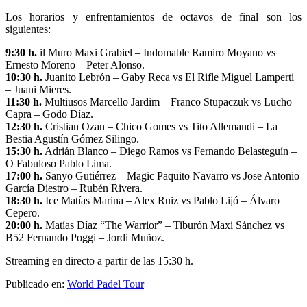
Los horarios y enfrentamientos de octavos de final son los
siguientes:
9:30 h.
il Muro Maxi Grabiel – Indomable Ramiro Moyano vs
Ernesto Moreno – Peter Alonso.
10:30 h.
Juanito Lebrón – Gaby Reca vs El Rifle Miguel Lamperti
– Juani Mieres.
11:30 h.
Multiusos Marcello Jardim – Franco Stupaczuk vs Lucho
Capra – Godo Díaz.
12:30 h.
Cristian Ozan – Chico Gomes vs Tito Allemandi – La
Bestia Agustín Gómez Silingo.
15:30 h.
Adrián Blanco – Diego Ramos vs Fernando Belasteguín –
O Fabuloso Pablo Lima.
17:00 h.
Sanyo Gutiérrez – Magic Paquito Navarro vs Jose Antonio
García Diestro – Rubén Rivera.
18:30 h.
Ice Matías Marina – Alex Ruiz vs Pablo Lijó – Álvaro
Cepero.
20:00 h.
Matías Díaz “The Warrior” – Tiburón Maxi Sánchez vs
B52 Fernando Poggi – Jordi Muñoz.
Streaming en directo a partir de las 15:30 h.
Publicado en:
World Padel Tour