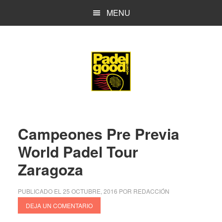
Saltar
Saltar
MENU
al
a
contenido
la
principal
barra
lateral
principal
Campeones Pre Previa
World Padel Tour
Zaragoza
PUBLICADO EL
25 OCTUBRE, 2016
POR
REDACCIÓN
DEJA UN COMENTARIO