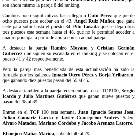
son ahora mismo la pareja 8 del ranking.
Cambios poco significativos hasta llegar a
Cutu Pérez
que pierde
ocho puestos para acabar en el 43.
Angel Ruiz Muñoz
que gana
siete para subir hasta el puesto 34.
Pitu Losada
que se deja otros
tres puestos esta semana hasta el 48, que no le permitirá acceder a
cuadro principal a partir de ahora con su actual pareja.
A destacar la pareja
Ramiro Moyano y Cristian Germán
Gutiérrez
que siguen su escalada en el ranking y se colocan en el
puesto 41 y 42 respectivamente.
Pero la pareja mas beneficiada de esta actualización ha sido la
formada por los gallegos
Ignacio Otero Pérez y Borja Yribarren
,
que ganando diez puestos pasan del 55 al 45.
A destacar tambien a la pareja recien entrada en el TOP100,
Sergio
Icardo y Julio Martinez Gutiérrez
que ganan nueve puestos y
pasan del 98 al 89.
Entran en el TOP 100 esta semana,
Juan Ignacio Santos Josa,
Julian Gomariz García y Javier Concepcion Andres
. Salen,
Alvaro Matador, Mariano Córdoba y Jacobo Arenaza Latorre.
El mejor: Matías Marina
, sube del 40 al 29.