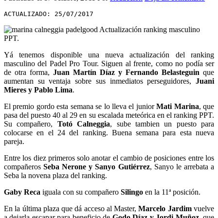
ACTUALIZADO: 25/07/2017
Yá tenemos disponible una nueva actualización del ranking
masculino del Padel Pro Tour. Siguen al frente, como no podía ser
de otra forma,
Juan Martín Díaz y Fernando Belasteguin
que
aumentan su ventaja sobre sus inmediatos perseguidores,
Juani
Mieres y Pablo Lima
.
El premio gordo esta semana se lo lleva el junior
Mati Marina
, que
pasa del puesto 40 al 29 en su escalada meteórica en el ranking PPT.
Su compañero,
Totó Calneggia
, sube tambien un puesto para
colocarse en el 24 del ranking. Buena semana para esta nueva
pareja.
Entre los diez primeros solo anotar el cambio de posiciones entre los
compañeros
Seba Nerone y Sanyo Gutiérrez
, Sanyo le arrebata a
Seba la novena plaza del ranking.
Gaby Reca
iguala con su compañero
Silingo
en la 11ª posición.
En la última plaza que dá acceso al Master,
Marcelo Jardim
vuelve
a dejarla escapar para beneficio de
Godo Díaz y Jordi Muñoz
, que