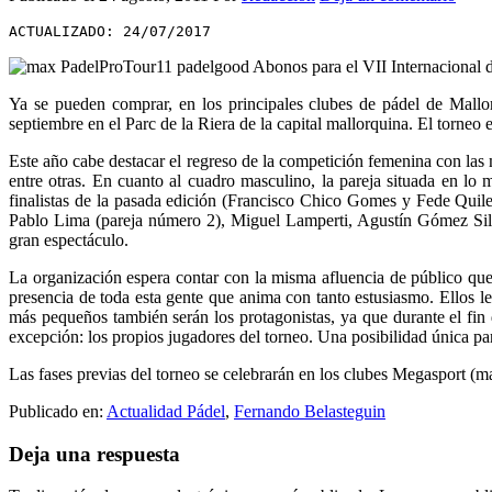
ACTUALIZADO: 24/07/2017
Ya se pueden comprar, en los principales clubes de pádel de Mallo
septiembre en el Parc de la Riera de la capital mallorquina. El torne
Este año cabe destacar el regreso de la competición femenina con las 
entre otras. En cuanto al cuadro masculino, la pareja situada en lo 
finalistas de la pasada edición (Francisco Chico Gomes y Fede Quiles)
Pablo Lima (pareja número 2), Miguel Lamperti, Agustín Gómez Sili
gran espectáculo.
La organización espera contar con la misma afluencia de público que e
presencia de toda esta gente que anima con tanto estusiasmo. Ellos l
más pequeños también serán los protagonistas, ya que durante el fin 
excepción: los propios jugadores del torneo. Una posibilidad única pa
Las fases previas del torneo se celebrarán en los clubes Megasport (ma
Publicado en:
Actualidad Pádel
,
Fernando Belasteguin
Interacciones
Deja una respuesta
con