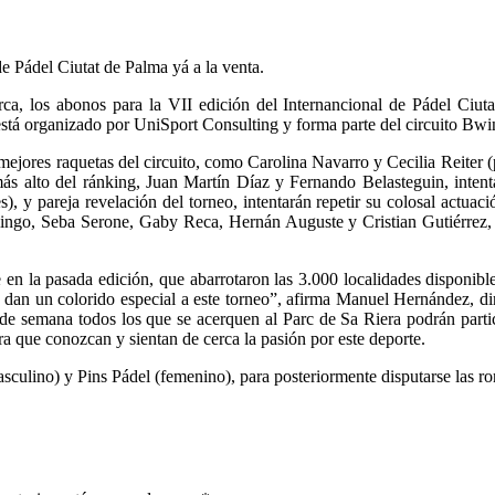
rca, los abonos para la VII edición del Internancional de Pádel Ciut
o está organizado por UniSport Consulting y forma parte del circuito Bw
mejores raquetas del circuito, como Carolina Navarro y Cecilia Reiter 
más alto del ránking, Juan Martín Díaz y Fernando Belasteguin, intent
, y pareja revelación del torneo, intentarán repetir su colosal actuac
ngo, Seba Serone, Gaby Reca, Hernán Auguste y Cristian Gutiérrez, en
n la pasada edición, que abarrotaron las 3.000 localidades disponibles
e dan un colorido especial a este torneo”, afirma Manuel Hernández, d
de semana todos los que se acerquen al Parc de Sa Riera podrán partic
ra que conozcan y sientan de cerca la pasión por este deporte.
sculino) y Pins Pádel (femenino), para posteriormente disputarse las ron