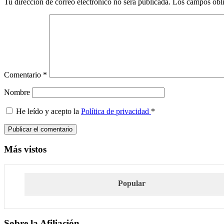
Tu dirección de correo electrónico no será publicada.
Los campos obli
los
lectores
Comentario
*
Nombre
He leído y acepto la
Política de privacidad
*
Barra
Más vistos
lateral
principal
Popular
Sobre la Afiliación