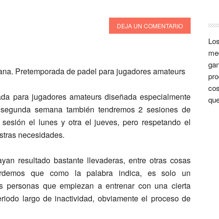
DEJA UN COMENTARIO
Los
med
gan
pro
cos
da para jugadores amateurs diseñada especialmente
que
a segunda semana también tendremos
2 sesiones de
a sesión el
lunes y otra el jueves
, pero respetando el
stras necesidades.
an resultado bastante llevaderas, entre otras cosas
ordemos que como la palabra indica, es solo un
as personas que empiezan a entrenar con una cierta
eriodo largo de inactividad, obviamente el proceso de