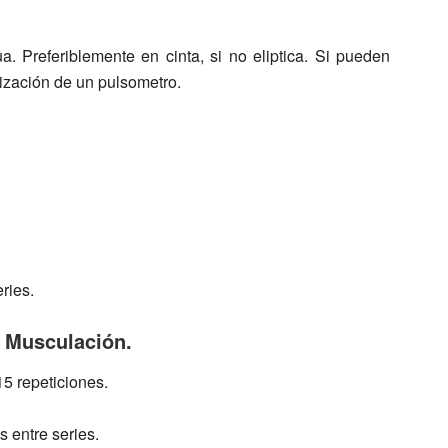
ua.
Preferiblemente en cinta, si no eliptica. Si pueden
ilización de un pulsometro.
eries.
 Musculación.
15 repeticiones.
s entre series.