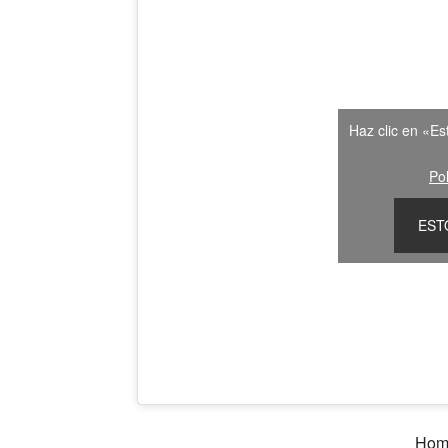
Haz clic en «Es
Pol
EST
Homb