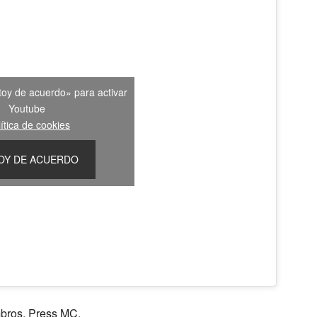
toy de acuerdo» para activar
Youtube
ítica de cookies
OY DE ACUERDO
ros. Press MC.