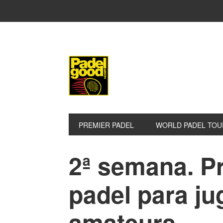
Saltar
Saltar
Saltar
a
al
a
la
contenido
la
navegación
principal
barra
principal
lateral
principal
PREMIER PADEL
WORLD PADEL TOU
2ª semana. P
padel para j
amateurs