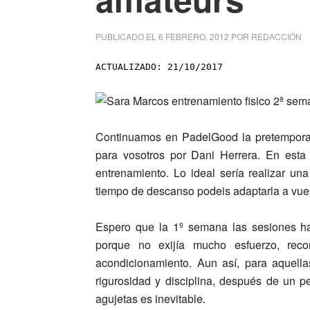
PUBLICADO EL
6 FEBRERO, 2012
POR
REDACCIÓN
ACTUALIZADO: 21/10/2017
Continuamos en
PadelGood
la pretempora
para vosotros por Dani Herrera. En est
entrenamiento.
Lo ideal sería realizar un
tiempo de descanso podeis adaptarla a vue
Espero que la 1º semana las sesiones hay
porque no exijía mucho esfuerzo, rec
acondicionamiento. Aun así, para aquell
rigurosidad y disciplina, después de un p
agujetas es inevitable.