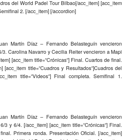
dros del World Padel Tour Bilbao[/acc_item] [acc_item
Semifinal 2. [/acc_item] [/accordion]
uan Martín Díaz – Fernando Belasteguín
vencieron
6/3.
Carolina Navarro y Cecilia Reiter
vencieron a
Mapi
item] [acc_item title=”Crónicas”] Final. Cuartos de final.
m] [acc_item title=”Cuadros y Resultados”]Cuadros del
c_item title=”Videos”] Final completa. Semifinal 1.
uan Martín Díaz – Fernando Belasteguín
vencieron
 6/3 y 6/4. [/acc_item] [acc_item title=”Crónicas”] Final.
final. Primera ronda. Presentación Oficial. [/acc_item]