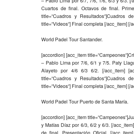
– Pablo Lima
por 6/7, 7/6, 1/6, 6/3 y 6/3. 
Cuartos de final. Octavos de final. Prime
title=”Cuadros y Resultados”]Cuadros d
title=”Videos”] Final completa [/acc_item] [/
World Padel Tour Santander.
[accordion] [acc_item title=”Campeones”]
Cr
– Pablo Lima
por 7/6, 6/1 y 7/5.
Paty Llag
Alayeto
por 4/6 6/3 6/2. [/acc_item] [acc
title=”Cuadros y Resultados”]Cuadros d
title=”Videos”] Final completa [/acc_item] [/
World Padel Tour Puerto de Santa María.
[accordion] [acc_item title=”Campeones”]
Ju
y Matías Díaz
por 6/3, 6/2 y 6/3. [/acc_item
de final. Presentación Oficial. [/acc_ite