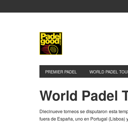
Saltar
Saltar
Saltar
a
al
a
la
contenido
la
navegación
principal
barra
principal
lateral
principal
PREMIER PADEL
WORLD PADEL TOU
World Padel 
Diecinueve torneos se disputaron esta tempo
fuera de España, uno en Portugal (Lisboa) 