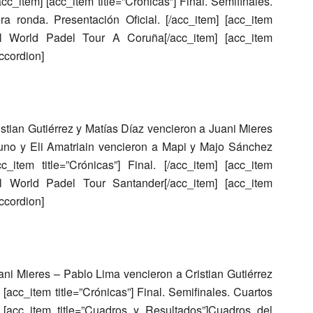
[/acc_item] [acc_item title=”Crónicas”] Final. Semifinales.
ra ronda. Presentación Oficial. [/acc_item] [acc_item
el World Padel Tour A Coruña[/acc_item] [acc_item
accordion]
istian Gutiérrez y Matías Díaz
vencieron a
Juani Mieres
uno y Eli Amatriain
vencieron a
Mapi y Majo Sánchez
_item title=”Crónicas”] Final. [/acc_item] [acc_item
el World Padel Tour Santander[/acc_item] [acc_item
accordion]
ani Mieres – Pablo Lima
vencieron a
Cristian Gutiérrez
] [acc_item title=”Crónicas”] Final. Semifinales. Cuartos
m] [acc_item title=”Cuadros y Resultados”]Cuadros del