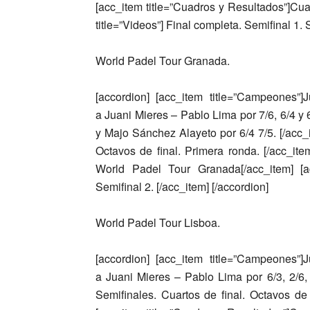
[acc_item title=”Cuadros y Resultados”]Cua
title=”Videos”] Final completa. Semifinal 1. 
World Padel Tour Granada.
[accordion] [acc_item title=”Campeones”]
J
a
Juani Mieres – Pablo Lima
por 7/6, 6/4 y 
y Majo Sánchez Alayeto
por 6/4 7/5. [/acc_
Octavos de final. Primera ronda. [/acc_ite
World Padel Tour Granada[/acc_item] [ac
Semifinal 2. [/acc_item] [/accordion]
World Padel Tour Lisboa.
[accordion] [acc_item title=”Campeones”]
J
a
Juani Mieres – Pablo Lima
por 6/3, 2/6,
Semifinales. Cuartos de final. Octavos de 