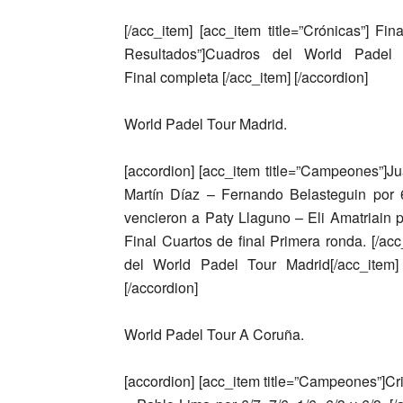
[/acc_item] [acc_item title=”Crónicas”] Fi
Resultados”]Cuadros del World Padel To
Final completa [/acc_item] [/accordion]
World Padel Tour Madrid.
[accordion] [acc_item title=”Campeones”]
Ju
Martín Díaz – Fernando Belasteguin
por 
vencieron a
Paty Llaguno – Eli Amatriain
p
Final Cuartos de final Primera ronda. [/ac
del World Padel Tour Madrid[/acc_item] [
[/accordion]
World Padel Tour A Coruña.
[accordion] [acc_item title=”Campeones”]
Cr