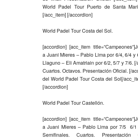
World Padel Tour Puerto de Santa María[
[/acc_item] [/accordion]
World Padel Tour Costa del Sol.
[accordion] [acc_item title=”Campeones”]
J
a
Juani Mieres – Pablo Lima
por 6/4, 6/4 y
Llaguno – Eli Amatriain
por 6/2, 5/7 y 7/6. [
Cuartos. Octavos. Presentación Oficial. [/a
del World Padel Tour Costa del Sol[/acc_ite
[/accordion]
World Padel Tour Castellón.
[accordion] [acc_item title=”Campeones”]
J
a
Juani Mieres – Pablo Lima
por 7/5 6/1 
Semifinales. Cuartos. Presentación O