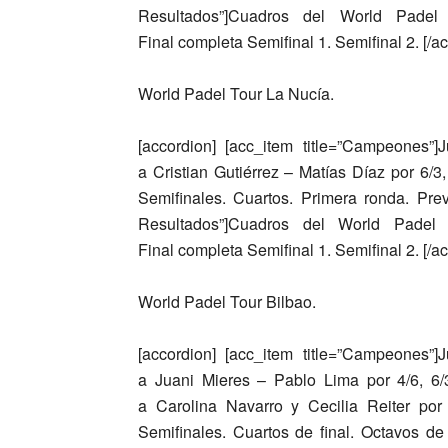
Resultados”]Cuadros del World Padel To
Final completa Semifinal 1. Semifinal 2. [/ac
World Padel Tour La Nucía.
[accordion] [acc_item title=”Campeones”]
J
a
Cristian Gutiérrez – Matías Díaz
por 6/3,
Semifinales. Cuartos. Primera ronda. Previ
Resultados”]Cuadros del World Padel To
Final completa Semifinal 1. Semifinal 2. [/ac
World Padel Tour Bilbao.
[accordion] [acc_item title=”Campeones”]
J
a
Juani Mieres – Pablo Lima
por 4/6, 6/
a
Carolina Navarro y Cecilia Reiter
por 6
Semifinales. Cuartos de final. Octavos de 