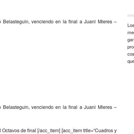
o Belasteguin
, venciendo en la final a
Juani Mieres –
Los
med
gan
pro
cos
que
o Belasteguin
, venciendo en la final a
Juani Mieres –
 Octavos de final [/acc_item] [acc_item title=”Cuadros y