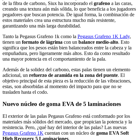
de la fibra de carbono, Siux ha incorporado el
grafeno
a las caras,
creando una textura aún más sólida, lo que beneficia a los jugadores
pegadores que buscan potencia. De igual forma, la combinación de
estos materiales crea una estructura mucho más resistente,
garantizando una más larga durabilidad.
Tanto la Pegasus Grafeno 1k como la
Pegasus Grafeno 1K Lady
,
tienen un
formato de lágrima
con un
balance medio-alto
. Esto
significa que los pesos están bien balanceados entre la cabeza y la
empuñadura, pero ligeramente más altos. Esto da como resultado
una mayor potencia en el comportamiento de la pala.
Además de la solidez del carbono, estas palas tienen un elemento
adicional, un
refuerzo de aramida en la zona del puente
. El
objetivo principal de esta pieza es la reducción de las vibraciones,
estas, son absorbidas al momento del impacto para que no se
trasladen hasta el codo.
Nuevo núcleo de goma EVA de 5 laminaciones
El exterior de las palas Pegasus Grafeno está conformado por los
materiales más sólidos del mercado, que propician la potencia y la
resistencia. Pero, ¿qué hay del interior de las palas? Las nuevas
Pegasus Grafeno 1K
cuentan con un núcleo de
goma EVA Soft
High Recovery 5 Laminaciones
.