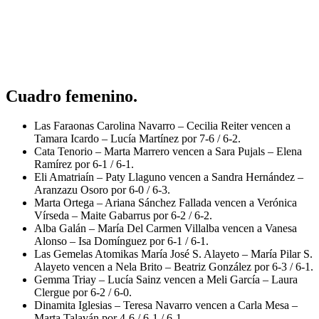
Cuadro femenino.
Las Faraonas Carolina Navarro – Cecilia Reiter vencen a
Tamara Icardo – Lucía Martínez por 7-6 / 6-2.
Cata Tenorio – Marta Marrero vencen a Sara Pujals – Elena
Ramírez por 6-1 / 6-1.
Eli Amatriaín – Paty Llaguno vencen a Sandra Hernández –
Aranzazu Osoro por 6-0 / 6-3.
Marta Ortega – Ariana Sánchez Fallada vencen a Verónica
Vírseda – Maite Gabarrus por 6-2 / 6-2.
Alba Galán – María Del Carmen Villalba vencen a Vanesa
Alonso – Isa Domínguez por 6-1 / 6-1.
Las Gemelas Atomikas María José S. Alayeto – María Pilar S.
Alayeto vencen a Nela Brito – Beatriz González por 6-3 / 6-1.
Gemma Triay – Lucía Sainz vencen a Meli García – Laura
Clergue por 6-2 / 6-0.
Dinamita Iglesias – Teresa Navarro vencen a Carla Mesa –
Marta Talaván por 4-6 / 6-1 / 6-1.