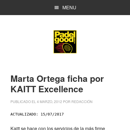
Saltar
Saltar
MENU
al
a
contenido
la
principal
barra
lateral
principal
Marta Ortega ficha por
KAITT Excellence
PUBLICADO EL
4 MARZO, 2012
POR
REDACCIÓN
ACTUALIZADO: 15/07/2017
Kaitt
se hace con los servicios de la más firme