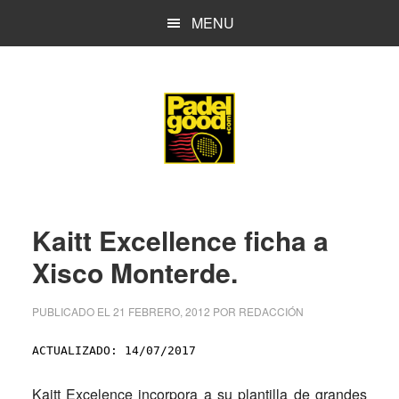
Saltar
Saltar
MENU
al
a
contenido
la
principal
barra
lateral
principal
Kaitt Excellence ficha a
Xisco Monterde.
PUBLICADO EL
21 FEBRERO, 2012
POR
REDACCIÓN
ACTUALIZADO: 14/07/2017
Kaitt Excelence incorpora a su plantilla de grandes