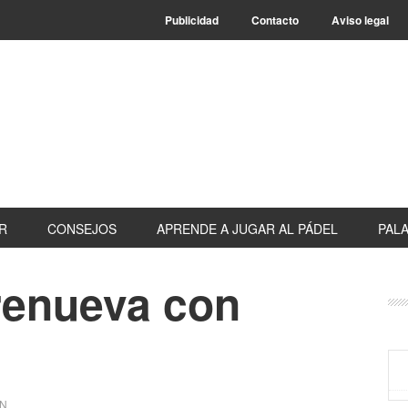
Publicidad
Contacto
Aviso legal
R
CONSEJOS
APRENDE A JUGAR AL PÁDEL
PALA
 renueva con
B
la
pr
N