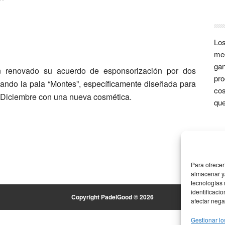
Los
med
gan
 renovado su acuerdo de esponsorización por dos
pro
zando la pala “Montes”, específicamente diseñada para
cos
e Diciembre con una nueva cosmética.
que
Para ofrecer
almacenar y/
tecnologías
identificaci
Copyright PadelGood © 2026
afectar nega
Gestionar lo