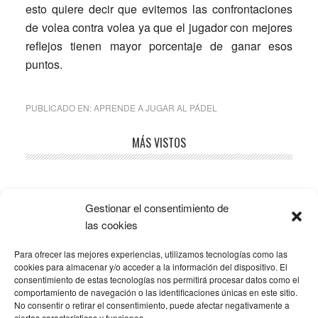
esto quiere decir que evitemos las confrontaciones
de volea contra volea ya que el jugador con mejores
reflejos tienen mayor porcentaje de ganar esos
puntos.
PUBLICADO EN:
APRENDE A JUGAR AL PÁDEL
Barra
MÁS VISTOS
lateral
principal
Gestionar el consentimiento de
Popular
Recent
Comments
las cookies
Para ofrecer las mejores experiencias, utilizamos tecnologías como las
SOBRE LA AFILIACIÓN
cookies para almacenar y/o acceder a la información del dispositivo. El
consentimiento de estas tecnologías nos permitirá procesar datos como el
comportamiento de navegación o las identificaciones únicas en este sitio.
Los costes de este blog se sufragan en parte mediante
No consentir o retirar el consentimiento, puede afectar negativamente a
enlaces de afiliación, que hacen que se gane una
ciertas características y funciones.