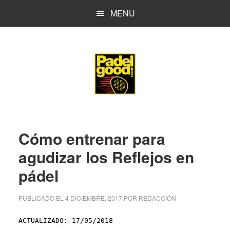
Saltar
Saltar
MENU
al
a
contenido
la
principal
barra
lateral
principal
Cómo entrenar para
agudizar los Reflejos en
pádel
PUBLICADO EL
4 DICIEMBRE, 2017
POR
REDACCIÓN
ACTUALIZADO: 17/05/2018