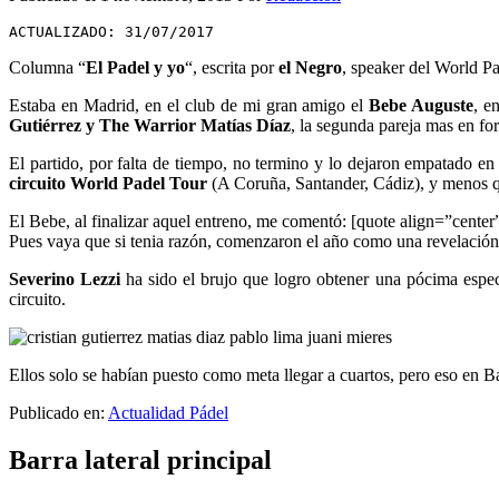
ACTUALIZADO: 31/07/2017
Columna “
El Padel y yo
“, escrita por
el Negro
, speaker del World P
Estaba en Madrid, en el club de mi gran amigo el
Bebe Auguste
, e
Gutiérrez y The Warrior Matías Díaz
, la segunda pareja mas en fo
El partido, por falta de tiempo, no termino y lo dejaron empatado en
circuito World Padel Tour
(A Coruña, Santander, Cádiz), y menos qu
El Bebe, al finalizar aquel entreno, me comentó: [quote align=”cent
Pues vaya que si tenia razón, comenzaron el año como una revelación
Severino Lezzi
ha sido el brujo que logro obtener una pócima espect
circuito.
Ellos solo se habían puesto como meta llegar a cuartos, pero eso en 
Publicado en:
Actualidad Pádel
Barra lateral principal