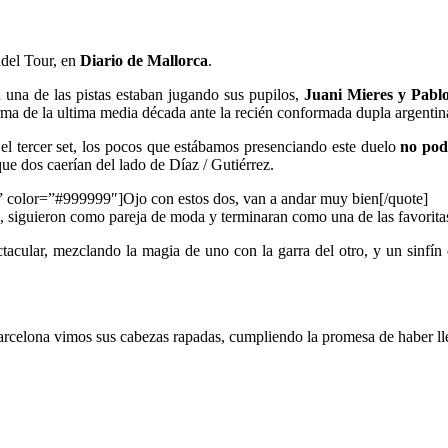
adel Tour, en
Diario de Mallorca
.
n una de las pistas estaban jugando sus pupilos,
Juani Mieres y Pabl
rma de la ultima media década ante la recién conformada dupla argentin
 el tercer set, los pocos que estábamos presenciando este duelo
no podí
e dos caerían del lado de Díaz / Gutiérrez.
er” color=”#999999″]Ojo con estos dos, van a andar muy bien[/quote]
, siguieron como pareja de moda y terminaran como una de las favorita
acular, mezclando la magia de uno con la garra del otro, y un sinfín 
Barcelona vimos sus cabezas rapadas, cumpliendo la promesa de haber l