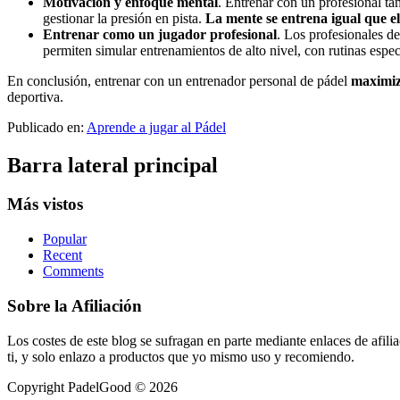
Motivación y enfoque mental
. Entrenar con un profesional t
gestionar la presión en pista.
La mente se entrena igual que e
Entrenar como un jugador profesional
. Los profesionales de
permiten simular entrenamientos de alto nivel, con rutinas espec
En conclusión, entrenar con un entrenador personal de pádel
maximiza
deportiva.
Publicado en:
Aprende a jugar al Pádel
Barra lateral principal
Más vistos
Popular
Recent
Comments
Sobre la Afiliación
Los costes de este blog se sufragan en parte mediante enlaces de afi
ti, y solo enlazo a productos que yo mismo uso y recomiendo.
Copyright PadelGood © 2026