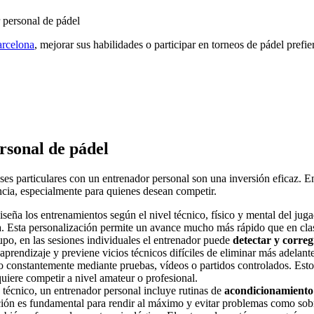
arcelona
, mejorar sus habilidades o participar en torneos de pádel pref
rsonal de pádel
lases particulares con un entrenador personal son una inversión eficaz.
ncia, especialmente para quienes desean competir.
iseña los entrenamientos según el nivel técnico, físico y mental del jug
ista. Esta personalización permite un avance mucho más rápido que en cla
rupo, en las sesiones individuales el entrenador puede
detectar y correg
aprendizaje y previene vicios técnicos difíciles de eliminar más adelante
o constantemente mediante pruebas, vídeos o partidos controlados. Esto 
quiere competir a nivel amateur o profesional.
 técnico, un entrenador personal incluye rutinas de
acondicionamiento 
ción es fundamental para rendir al máximo y evitar problemas como sobr