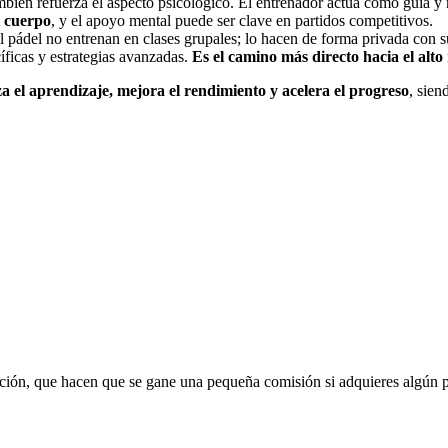
ambién refuerza el aspecto psicológico. El entrenador actúa como guía 
l cuerpo
, y el apoyo mental puede ser clave en partidos competitivos.
l pádel no entrenan en clases grupales; lo hacen de forma privada con s
íficas y estrategias avanzadas.
Es el camino más directo hacia el alto
 el aprendizaje, mejora el rendimiento y acelera el progreso
, sien
liación, que hacen que se gane una pequeña comisión si adquieres algún 