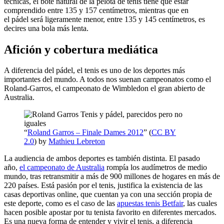
técnicas, el bote natural de la pelota de tenis tiene que estar
comprendido entre 135 y 157 centímetros, mientras que en
el pádel será ligeramente menor, entre 135 y 145 centímetros, es
decires una bola más lenta.
Afición y cobertura mediática
A diferencia del pádel, el tenis es uno de los deportes más
importantes del mundo. A todos nos suenan campeonatos como el
Roland-Garros, el campeonato de Wimbledon el gran abierto de
Australia.
“
Roland Garros – Finale Dames 2012
” (
CC BY
2.0
) by
Mathieu Lebreton
La audiencia de ambos deportes es también distinta. El pasado
año,
el campeonato de Australia
rompía los audímetros de medio
mundo, tras retransmitir a más de 900 millones de hogares en más de
220 países. Está pasión por el tenis, justifica la existencia de las
casas deportivas online, que cuentan ya con una sección propia de
este deporte, como es el caso de las
apuestas tenis Betfair
, las cuales
hacen posible apostar por tu tenista favorito en diferentes mercados.
Es una nueva forma de entender y vivir el tenis, a diferencia