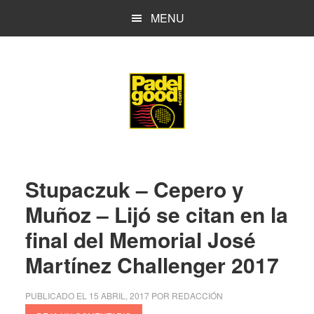
Saltar
Saltar
MENU
al
a
contenido
la
principal
barra
lateral
principal
Stupaczuk – Cepero y
Muñoz – Lijó se citan en la
final del Memorial José
Martínez Challenger 2017
PUBLICADO EL
15 ABRIL, 2017
POR
REDACCIÓN