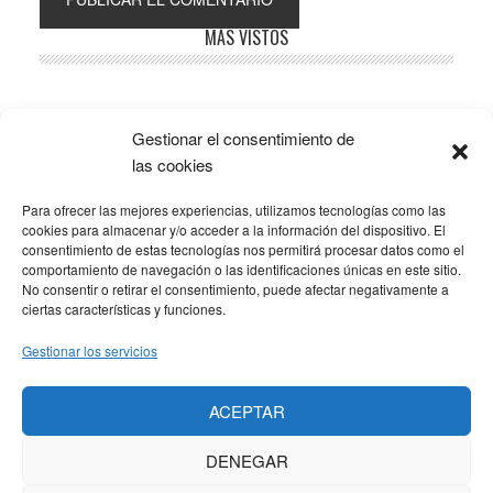
Barra
MÁS VISTOS
lateral
principal
Gestionar el consentimiento de
Popular
Recent
Comments
las cookies
Para ofrecer las mejores experiencias, utilizamos tecnologías como las
SOBRE LA AFILIACIÓN
cookies para almacenar y/o acceder a la información del dispositivo. El
consentimiento de estas tecnologías nos permitirá procesar datos como el
comportamiento de navegación o las identificaciones únicas en este sitio.
Los costes de este blog se sufragan en parte mediante
No consentir o retirar el consentimiento, puede afectar negativamente a
enlaces de afiliación, que hacen que se gane una
ciertas características y funciones.
pequeña comisión si adquieres algún producto a través
Gestionar los servicios
de los mismos. No hay ningún coste adicional para ti, y
solo enlazo a productos que yo mismo uso y
ACEPTAR
recomiendo.
DENEGAR