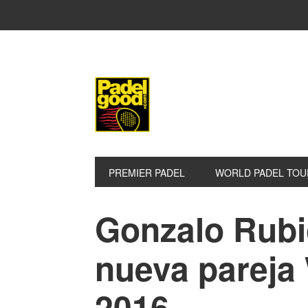
Saltar
Saltar
Saltar
a
al
a
la
contenido
la
navegación
principal
barra
principal
lateral
principal
PREMIER PADEL
WORLD PADEL TOU
Gonzalo Rubio
nueva pareja
2016