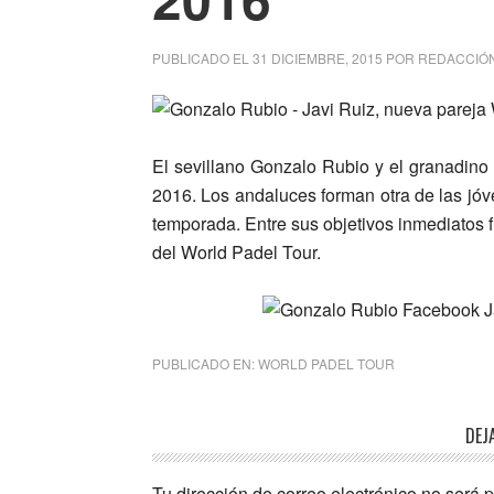
PUBLICADO EL
31 DICIEMBRE, 2015
POR
REDACCIÓ
El sevillano Gonzalo Rubio y el granadino
2016. Los andaluces forman otra de las jó
temporada. Entre sus objetivos inmediatos 
del World Padel Tour.
PUBLICADO EN:
WORLD PADEL TOUR
Interacciones
DEJ
con
Tu dirección de correo electrónico no será 