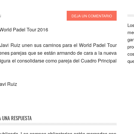
N
DEJA UN COMENTARIO
Los
med
gan
 Javi Ruiz unen sus caminos para el World Padel Tour
pro
venes parejas que se están armando de cara a la nueva
cos
figura el consolidarse como pareja del Cuadro Principal
que
A UNA RESPUESTA
publicada.
Los campos obligatorios están marcados con