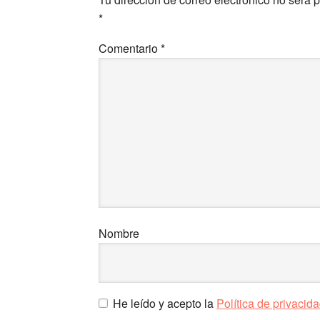
los
*
lectores
Comentario
*
Nombre
He leído y acepto la
Política de privacid