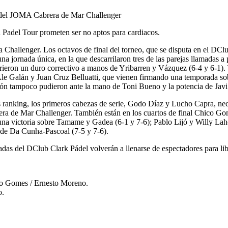
d Padel Tour prometen ser no aptos para cardiacos.
a Challenger. Los octavos de final del torneo, que se disputa en el DCl
na jornada única, en la que descarrilaron tres de las parejas llamadas a 
on un duro correctivo a manos de Yribarren y Vázquez (6-4 y 6-1). Tra
 Ale Galán y Juan Cruz Belluatti, que vienen firmando una temporada sob
ón tampoco pudieron ante la mano de Toni Bueno y la potencia de Javi 
 ranking, los primeros cabezas de serie, Godo Díaz y Lucho Capra, nece
era de Mar Challenger. También están en los cuartos de final Chico G
n una victoria sobre Tamame y Gadea (6-1 y 7-6); Pablo Lijó y Willy La
de Da Cunha-Pascoal (7-5 y 7-6).
gradas del DClub Clark Pádel volverán a llenarse de espectadores para l
ico Gomes / Ernesto Moreno.
o.