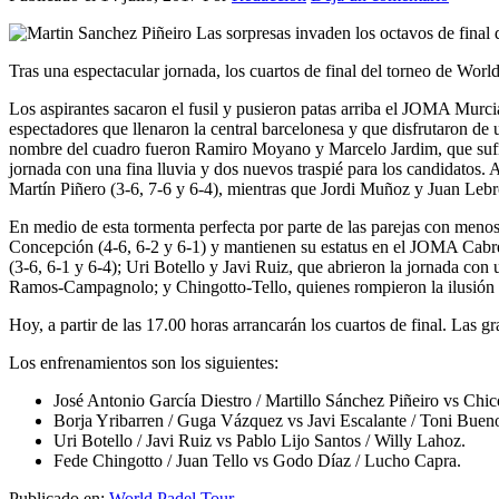
Tras una espectacular jornada, los cuartos de final del torneo de Worl
Los aspirantes sacaron el fusil y pusieron patas arriba el JOMA Murci
espectadores que llenaron la central barcelonesa y que disfrutaron de u
nombre del cuadro fueron Ramiro Moyano y Marcelo Jardim, que sufrier
jornada con una fina lluvia y dos nuevos traspié para los candidatos.
Martín Piñero (3-6, 7-6 y 6-4), mientras que Jordi Muñoz y Juan Lebr
En medio de esta tormenta perfecta por parte de las parejas con menos
Concepción (4-6, 6-2 y 6-1) y mantienen su estatus en el JOMA Cabr
(3-6, 6-1 y 6-4); Uri Botello y Javi Ruiz, que abrieron la jornada co
Ramos-Campagnolo; y Chingotto-Tello, quienes rompieron la ilusión 
Hoy, a partir de las 17.00 horas arrancarán los cuartos de final. Las 
Los enfrenamientos son los siguientes:
José Antonio García Diestro / Martillo Sánchez Piñeiro vs Ch
Borja Yribarren / Guga Vázquez vs Javi Escalante / Toni Buen
Uri Botello / Javi Ruiz vs Pablo Lijo Santos / Willy Lahoz.
Fede Chingotto / Juan Tello vs Godo Díaz / Lucho Capra.
Publicado en:
World Padel Tour