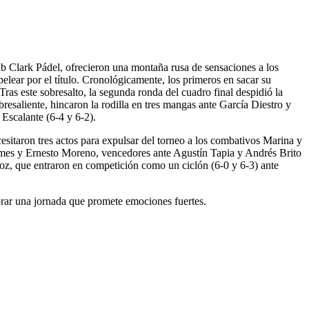
ub Clark Pádel, ofrecieron una montaña rusa de sensaciones a los
pelear por el título. Cronológicamente, los primeros en sacar su
s este sobresalto, la segunda ronda del cuadro final despidió la
resaliente, hincaron la rodilla en tres mangas ante García Diestro y
Escalante (6-4 y 6-2).
sitaron tres actos para expulsar del torneo a los combativos Marina y
omes y Ernesto Moreno, vencedores ante Agustín Tapia y Andrés Brito
hoz, que entraron en competición como un ciclón (6-0 y 6-3) ante
ibrar una jornada que promete emociones fuertes.