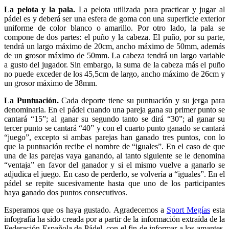
La pelota y la pala.
La pelota utilizada para practicar y jugar al
pádel es y deberá ser una esfera de goma con una superficie exterior
uniforme de color blanco o amarillo. Por otro lado, la pala se
compone de dos partes: el puño y la cabeza. El puño, por su parte,
tendrá un largo máximo de 20cm, ancho máximo de 50mm, además
de un grosor máximo de 50mm. La cabeza tendrá un largo variable
a gusto del jugador. Sin embargo, la suma de la cabeza más el puño
no puede exceder de los 45,5cm de largo, ancho máximo de 26cm y
un grosor máximo de 38mm.
La Puntuación.
Cada deporte tiene su puntuación y su jerga para
denominarla. En el pádel cuando una pareja gana su primer punto se
cantará “15”; al ganar su segundo tanto se dirá “30”; al ganar su
tercer punto se cantará “40” y con el cuarto punto ganado se cantará
“juego”, excepto si ambas parejas han ganado tres puntos, con lo
que la puntuación recibe el nombre de “iguales”. En el caso de que
una de las parejas vaya ganando, al tanto siguiente se le denomina
“ventaja” en favor del ganador y si el mismo vuelve a ganarlo se
adjudica el juego. En caso de perderlo, se volvería a “iguales”. En el
pádel se repite sucesivamente hasta que uno de los participantes
haya ganado dos puntos consecutivos.
Esperamos que os haya gustado. Agradecemos a
Sport Megías
esta
infografía ha sido creada por a partir de la información extraída de la
Federación Española de Pádel, con el fin de informar a los amantes,