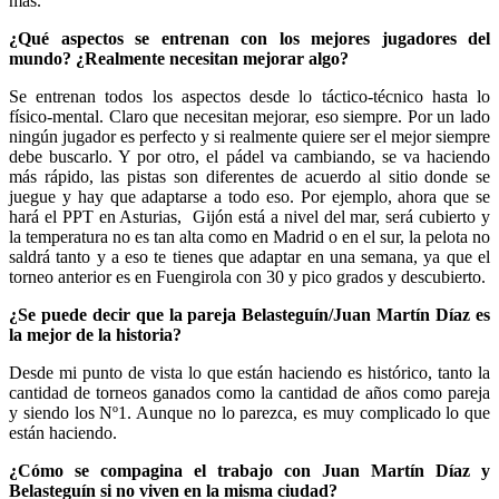
más.
¿Qué aspectos se entrenan con los mejores jugadores del
mundo? ¿Realmente necesitan mejorar algo?
Se entrenan todos los aspectos desde lo táctico-técnico hasta lo
físico-mental. Claro que necesitan mejorar, eso siempre. Por un lado
ningún jugador es perfecto y si realmente quiere ser el mejor siempre
debe buscarlo. Y por otro, el pádel va cambiando, se va haciendo
más rápido, las pistas son diferentes de acuerdo al sitio donde se
juegue y hay que adaptarse a todo eso. Por ejemplo, ahora que se
hará el PPT en Asturias, Gijón está a nivel del mar, será cubierto y
la temperatura no es tan alta como en Madrid o en el sur, la pelota no
saldrá tanto y a eso te tienes que adaptar en una semana, ya que el
torneo anterior es en Fuengirola con 30 y pico grados y descubierto.
¿Se puede decir que la pareja Belasteguín/Juan Martín Díaz es
la mejor de la historia?
Desde mi punto de vista lo que están haciendo es histórico, tanto la
cantidad de torneos ganados como la cantidad de años como pareja
y siendo los Nº1. Aunque no lo parezca, es muy complicado lo que
están haciendo.
¿Cómo se compagina el trabajo con Juan Martín Díaz y
Belasteguín si no viven en la misma ciudad?