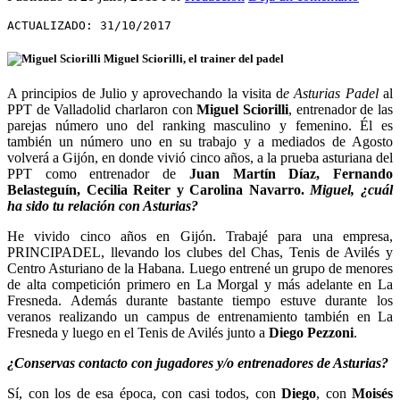
ACTUALIZADO: 31/10/2017
A principios de Julio y aprovechando la visita d
e
Asturias Padel
al
PPT de Valladolid charlaron con
Miguel Sciorilli
, entrenador de las
parejas número uno del ranking masculino y femenino. Él es
también un número uno en su trabajo y a mediados de Agosto
volverá a Gijón, en donde vivió cinco años, a la prueba asturiana del
PPT como entrenador de
Juan Martín Díaz, Fernando
Belasteguín, Cecilia Reiter y Carolina Navarro.
Miguel, ¿cuál
ha sido tu relación con Asturias?
He vivido cinco años en Gijón. Trabajé para una empresa,
PRINCIPADEL, llevando los clubes del Chas, Tenis de Avilés y
Centro Asturiano de la Habana. Luego entrené un grupo de menores
de alta competición primero en La Morgal y más adelante en La
Fresneda. Además durante bastante tiempo estuve durante los
veranos realizando un campus de entrenamiento también en La
Fresneda y luego en el Tenis de Avilés junto a
Diego Pezzoni
.
¿Conservas contacto con jugadores y/o entrenadores de Asturias?
Sí, con los de esa época, con casi todos, con
Diego
, con
Moisés