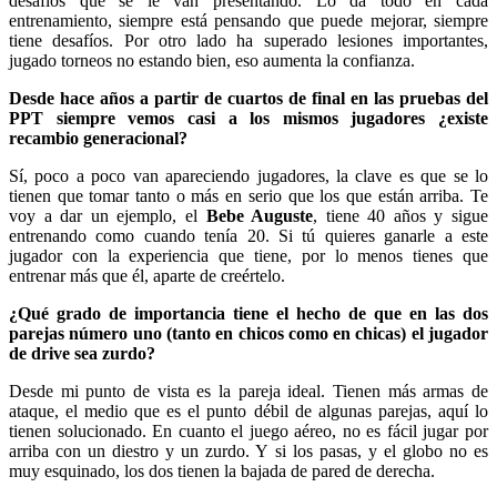
desafíos que se le van presentando. Lo da todo en cada
entrenamiento, siempre está pensando que puede mejorar, siempre
tiene desafíos. Por otro lado ha superado lesiones importantes,
jugado torneos no estando bien, eso aumenta la confianza.
Desde hace años a partir de cuartos de final en las pruebas del
PPT siempre vemos casi a los mismos jugadores ¿existe
recambio generacional?
Sí, poco a poco van apareciendo jugadores, la clave es que se lo
tienen que tomar tanto o más en serio que los que están arriba. Te
voy a dar un ejemplo, el
Bebe Auguste
, tiene 40 años y sigue
entrenando como cuando tenía 20. Si tú quieres ganarle a este
jugador con la experiencia que tiene, por lo menos tienes que
entrenar más que él, aparte de creértelo.
¿Qué grado de importancia tiene el hecho de que en las dos
parejas número uno (tanto en chicos como en chicas) el jugador
de drive sea zurdo?
Desde mi punto de vista es la pareja ideal. Tienen más armas de
ataque, el medio que es el punto débil de algunas parejas, aquí lo
tienen solucionado. En cuanto el juego aéreo, no es fácil jugar por
arriba con un diestro y un zurdo. Y si los pasas, y el globo no es
muy esquinado, los dos tienen la bajada de pared de derecha.