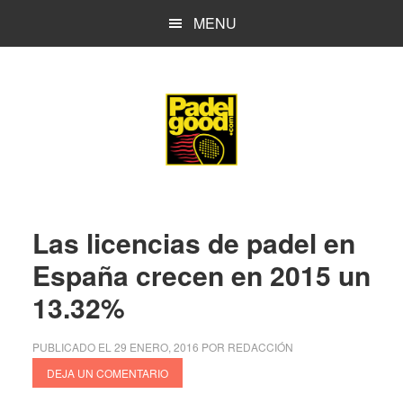
Saltar
Saltar
MENU
al
a
contenido
la
principal
barra
lateral
principal
Las licencias de padel en
España crecen en 2015 un
13.32%
PUBLICADO EL
29 ENERO, 2016
POR
REDACCIÓN
DEJA UN COMENTARIO