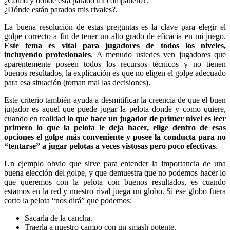
¿Cómo y dónde está parado mi compañero?.
¿Dónde están parados mis rivales?.
La buena resolución de estas preguntas es la clave para elegir el
golpe correcto a fin de tener un alto grado de eficacia en mi juego.
Este tema es vital para jugadores de todos los niveles,
incluyendo profesionales
. A menudo ustedes ven jugadores que
aparentemente poseen todos los recursos técnicos y no tienen
buenos resultados, la explicación es que no eligen el golpe adecuado
para esa situación (toman mal las decisiones).
Este criterio también ayuda a desmitificar la creencia de que el buen
jugador es aquel que puede jugar la pelota donde y como quiere,
cuando en realidad
lo que hace un jugador de primer nivel es leer
primero lo que la pelota le deja hacer, elige dentro de esas
opciones el golpe más conveniente y posee la conducta para no
“tentarse” a jugar pelotas a veces vistosas pero poco efectivas
.
Un ejemplo obvio que sirve para entender la importancia de una
buena elección del golpe, y que demuestra que no podemos hacer lo
que queremos con la pelota con buenos resultados, es cuando
estamos en la red y nuestro rival juega un globo. Si ese globo fuera
corto la pelota “nos dirá” que podemos:
Sacarla de la cancha.
Traerla a nuestro campo con un smash potente.