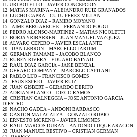
11. URI BOTELLO – JAVIER CONCEPCION
12. MATIAS MARINA – ALEJANDRO RUIZ GRANADOS
13. LUCHO CAPRA – CUTU PEREZ MILLAN
14. GONZALO DIAZ – RAMIRO MOYANO
15. JAIME BERGARECHE – FERNANDO POGGI
16. PEDRO ALONSO-MARTINEZ – MATIAS NICOLETTI
17. BORJA YRIBARREN – JUAN MANUEL VAZQUEZ
18. ALVARO CEPERO – JAVIER ESCALANTE
19. JUAN LEBRON – MARCELLO JARDIM
20. GERMAN TAMAME – JACOBO BLANCO
21. RUBEN RIVERA – EDUARD BAINAD
22. RAUL DIAZ GARCIA – JAKE BENZAL
23. GERARD COMPANY – MARCELO CAPITANI
24. PABLO LIJO – FRANCISCO GOMES
25. JESUS ESPEJO – JAVIER RUIZ
26. JUAN GISBERT – GERARDO DERITO
27. ADRIAN BLANCO – DIEGO RAMOS
28. CRISTIAN CALNEGGIA – JOSE ANTONIO GARCIA
DIESTRO
29. NACHO GADEA – ANDONI BARDASCO
30. GASTON MALACALZA – GONZALO RUBIO
31. ERNESTO MORENO – JAVIER LIMONES
32. RAUL MARCOS DURAN – ANTONIO LUQUE ARAGON
33. JUAN MANUEL RESTIVO – CRISTIAN GERMAN
GUTIERREZ