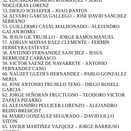
52. EDUARDO ROMERO RODRIGUEZ – SERGI
NOGUERAS LORENZ
53. DIOGO SCHAEFER – JOAO BASTOS
54. ALVARO GARCIA GALLEGO – JOSE DAVID SANCHEZ
SERRANO
55. GUILLERMO CASAL MALDONADO – ALEJANDRO
GALAN ROMO
56. JESUS GIL TRUJILLO – JORGE RAMOS MANUEL
57. ADRIAN MATIAS BAEZ CLEMENTE – FERMIN
FERREYRA ESTEVEZ
58. ANTONIO FERNANDEZ SANCHEZ – JESUS
BERMUDEZ CARRASCO
59. VICTOR SAENZ DE NAVARRETE – ANTONIO
FERNANDEZ CANO
60. NAUZET GUEDES HERNANDEZ – PABLO GONZALEZ
NERIA
61. JOSE ANTONIO TRUJILLO TENO – DIEGO ROSELL
GARCIA
62. JORGE SEÑORAN FRUCTUOSO – TEODORO VICTOR
ZAPATA PIZARRO
63. ALEJANDRO PELLICER LORENZO – ALEJANDRO
REINO BREHCIST
64. MARIO GONZALEZ SEGURADO – DAVID LILLO
VITON
65. JAVIER MARTINEZ VAZQUEZ – JORGE BARRIUSO