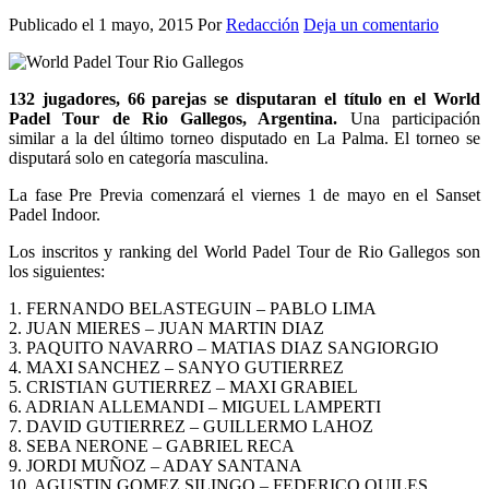
Publicado el
1 mayo, 2015
Por
Redacción
Deja un comentario
132 jugadores, 66 parejas se disputaran el título en el World
Padel Tour de Rio Gallegos, Argentina.
Una participación
similar a la del último torneo disputado en La Palma. El torneo se
disputará solo en categoría masculina.
La fase Pre Previa comenzará el viernes 1 de mayo en el Sanset
Padel Indoor.
Los inscritos y ranking del World Padel Tour de Rio Gallegos son
los siguientes:
1. FERNANDO BELASTEGUIN – PABLO LIMA
2. JUAN MIERES – JUAN MARTIN DIAZ
3. PAQUITO NAVARRO – MATIAS DIAZ SANGIORGIO
4. MAXI SANCHEZ – SANYO GUTIERREZ
5. CRISTIAN GUTIERREZ – MAXI GRABIEL
6. ADRIAN ALLEMANDI – MIGUEL LAMPERTI
7. DAVID GUTIERREZ – GUILLERMO LAHOZ
8. SEBA NERONE – GABRIEL RECA
9. JORDI MUÑOZ – ADAY SANTANA
10. AGUSTIN GOMEZ SILINGO – FEDERICO QUILES