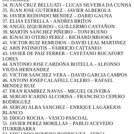
34. JUAN CRUZ BELLUATI – LUCAS SILVEIRA DA CUNHA
35. JUAN JOSE GUTIERREZ – JAVIER ALBEROLA
36. JAVIER REDONDO MENDEZ – DARIO GAUNA
37. ELIAS ESTRELLA – ANDRES BRITOS
38. ANGEL IZQUIERDO – GUILLERMO CASTAÑON
39. MARTIN SANCHEZ PIÑEIRO – TONI BUENO
40. IGNACIO OTERO PEREZ – RICHARD BROOKS
41. VICTOR RUIZ REMEDIOS – DAVID LEAL MARTINEZ
42. ARIS PATINIOTIS – FABRICIO CATTANEO
43. JAVIER DE PAIZ FERRER – CAYETANO ROCAFORT
LORES
44. ANTONIO JOSE CARDONA BOTELLA – ALFONSO
VIUDA HERNANDEZ
45. VICTOR SANCHEZ VERA – DAVID GARCIA CAMPOS
46. ANTONI JOSEP CALAFELL CALERO – RAFAEL
MENDEZ RUIZ
47. FRAN RAMIREZ NAVAS – MIGUEL OLIVEIRA
48. SERGIO ICARDO ALCORISA – FRANCISCO CEPERO
RODRIGUEZ
49. SERGIO ALBA SANCHEZ – ENRIQUE LAGAREJOS
BLANCO
50. DIOGO ROCHA – VASCO PASCOAL
51. JAVIER PEREZ MORILLAS – PABLO ACEVEDO
ITURRIBARRA