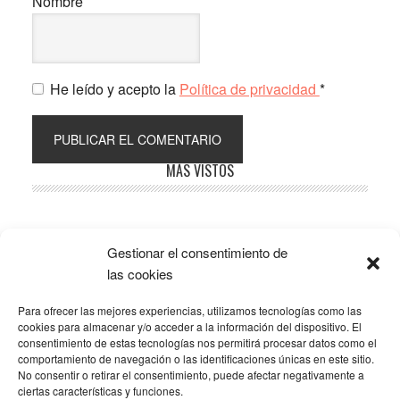
Nombre
He leído y acepto la
Política de privacidad
*
Barra
MÁS VISTOS
lateral
principal
Gestionar el consentimiento de
Popular
Recent
Comments
las cookies
Para ofrecer las mejores experiencias, utilizamos tecnologías como las
SOBRE LA AFILIACIÓN
cookies para almacenar y/o acceder a la información del dispositivo. El
consentimiento de estas tecnologías nos permitirá procesar datos como el
comportamiento de navegación o las identificaciones únicas en este sitio.
Los costes de este blog se sufragan en parte mediante
No consentir o retirar el consentimiento, puede afectar negativamente a
enlaces de afiliación, que hacen que se gane una
ciertas características y funciones.