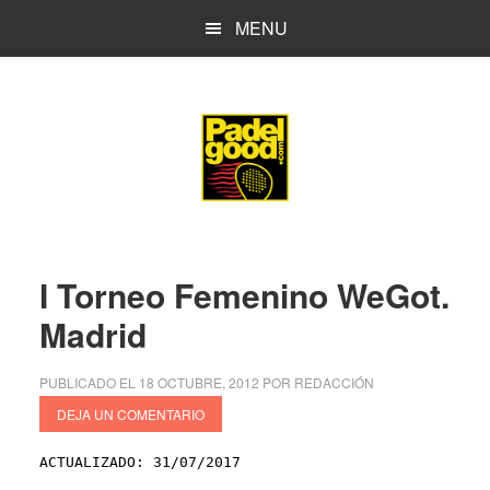
Saltar
Saltar
MENU
al
a
contenido
la
principal
barra
lateral
principal
I Torneo Femenino WeGot.
Madrid
PUBLICADO EL
18 OCTUBRE, 2012
POR
REDACCIÓN
DEJA UN COMENTARIO
ACTUALIZADO: 31/07/2017