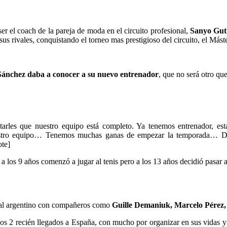
r el coach de la pareja de moda en el circuito profesional,
Sanyo Gut
s rivales, conquistando el torneo mas prestigioso del circuito, el Más
ánchez daba a conocer a su nuevo entrenador
, que no será otro qu
rles que nuestro equipo está completo. Ya tenemos entrenador, est
en nuestro equipo… Tenemos muchas ganas de empezar la tempo
ote]
 a los 9 años comenzó a jugar al tenis pero a los 13 años decidió pasa
ional argentino con compañeros como
Guille Demaniuk, Marcelo Pérez
 los 2 recién llegados a España, con mucho por organizar en sus vidas 