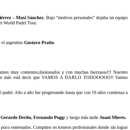
iérrez – Maxi Sánchez
. Bajo “motivos personales” dejaba un equipo
ter World Padel Tour.
e el argentino
Gustavo Pratto
.
amos muy contentos,ilusionados y con muchas fuerzasss!!! Nuestro
rada… De más está decir que VAMOS A DARLO TODOOOOO!! Vamos
r al padel. Año a año fue progresando hasta que con 19 años comienza a
, Gerardo Derito, Fernando Pogg
i y luego más tarde
Juani Mieres.
y poco entrenados. Compiten en torneos profesionales donde sin lograr