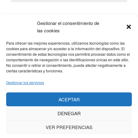
lateral
principal
Gestionar el consentimiento de
Popular
Recent
Comments
las cookies
Para ofrecer las mejores experiencias, utilizamos tecnologías como las
SOBRE LA AFILIACIÓN
cookies para almacenar y/o acceder a la información del dispositivo. El
consentimiento de estas tecnologías nos permitirá procesar datos como el
comportamiento de navegación o las identificaciones únicas en este sitio.
Los costes de este blog se sufragan en parte mediante
No consentir o retirar el consentimiento, puede afectar negativamente a
enlaces de afiliación, que hacen que se gane una
ciertas características y funciones.
pequeña comisión si adquieres algún producto a través
Gestionar los servicios
de los mismos. No hay ningún coste adicional para ti, y
solo enlazo a productos que yo mismo uso y
ACEPTAR
recomiendo.
DENEGAR
VER PREFERENCIAS