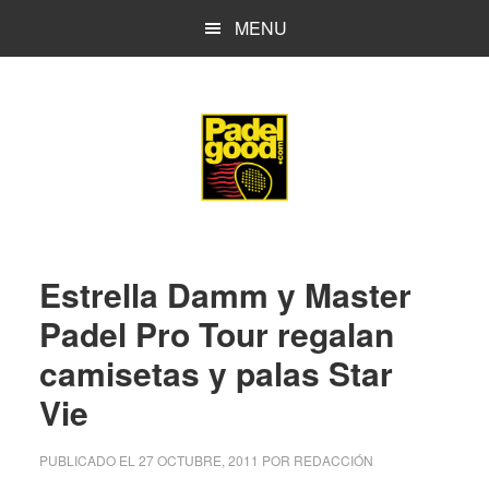
Saltar
Saltar
MENU
al
a
contenido
la
principal
barra
lateral
principal
Estrella Damm y Master
Padel Pro Tour regalan
camisetas y palas Star
Vie
PUBLICADO EL
27 OCTUBRE, 2011
POR
REDACCIÓN