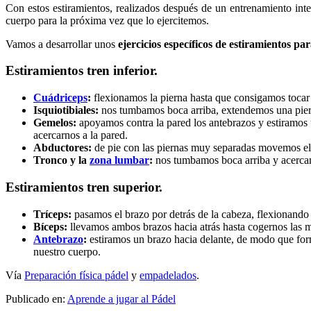
Con estos estiramientos, realizados después de un entrenamiento inten
cuerpo para la próxima vez que lo ejercitemos.
Vamos a desarrollar unos
ejercicios específicos de estiramientos pa
Estiramientos tren inferior.
Cuádriceps
:
flexionamos la pierna hasta que consigamos tocar e
Isquiotibiales:
nos tumbamos boca arriba, extendemos una pierna 
Gemelos:
apoyamos contra la pared los antebrazos y estiramos u
acercarnos a la pared.
Abductores:
de pie con las piernas muy separadas movemos el t
Tronco y la
zona lumbar
:
nos tumbamos boca arriba y acercam
Estiramientos tren superior.
Tríceps:
pasamos el brazo por detrás de la cabeza, flexionando
Bíceps:
llevamos ambos brazos hacia atrás hasta cogernos las 
Antebrazo
:
estiramos un brazo hacia delante, de modo que form
nuestro cuerpo.
Vía
Preparación física pádel
y
empadelados
.
Publicado en:
Aprende a jugar al Pádel