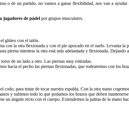
so o de un partido, no vamos a ganar flexibilidad, nos van a ayudar a 
ra jugadores de pádel
por grupos musculares.
l glúteo con el talón.
con la otra flexionada y con el pie apoyado en el suelo. Levanta la pie
na pierna mientras la otra está más adelantada y flexionada. Dejando a
orso de un lado a otro. Las piernas muy estiradas.
os hacia el pecho las piernas flexionadas, que rodearemos con los bra
 el codo, para tratar de tocar nuestra espalda. Con la otra mano cogem
manos y subimos todo lo que podamos los brazos que deben mantenerse e
e un ángulo recto con el cuerpo. Extendemos la palma de la mano hacia