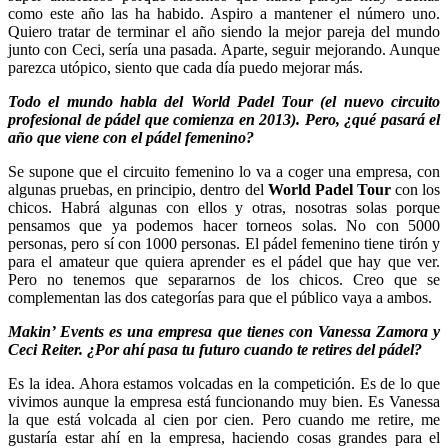
como este año las ha habido. Aspiro a mantener el número uno.
Quiero tratar de terminar el año siendo la mejor pareja del mundo
junto con Ceci, sería una pasada. Aparte, seguir mejorando. Aunque
parezca utópico, siento que cada día puedo mejorar más.
Todo el mundo habla del World Padel Tour (el
nuevo circuito
profesional de pádel
que comienza en 2013). Pero, ¿qué pasará el
año que viene con el pádel femenino?
Se supone que el circuito femenino lo va a coger una empresa, con
algunas pruebas, en principio, dentro del
World Padel Tour
con los
chicos. Habrá algunas con ellos y otras, nosotras solas porque
pensamos que ya podemos hacer torneos solas. No con 5000
personas, pero sí con 1000 personas. El pádel femenino tiene tirón y
para el amateur que quiera aprender es el pádel que hay que ver.
Pero no tenemos que separarnos de los chicos. Creo que se
complementan las dos categorías para que el público vaya a ambos.
Makin’ Events
es una empresa que tienes con Vanessa Zamora y
Ceci Reiter. ¿Por ahí pasa tu futuro cuando te retires del pádel?
Es la idea. Ahora estamos volcadas en la competición. Es de lo que
vivimos aunque la empresa está funcionando muy bien. Es Vanessa
la que está volcada al cien por cien. Pero cuando me retire, me
gustaría estar ahí en la empresa, haciendo cosas grandes para el