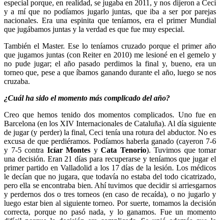
especial porque, en realidad, se jugaba en 2011, y nos dijeron a Ceci
y a mí que no podíamos jugarlo juntas, que iba a ser por parejas
nacionales. Era una espinita que teníamos, era el primer Mundial
que jugábamos juntas y la verdad es que fue muy especial.
También el Master. Ese lo teníamos cruzado porque el primer año
que jugamos juntas (con Reiter en 2010) me lesioné en el gemelo y
no pude jugar; el año pasado perdimos la final y, bueno, era un
torneo que, pese a que íbamos ganando durante el año, luego se nos
cruzaba.
¿Cuál ha sido el momento más complicado del año?
Creo que hemos tenido dos momentos complicados. Uno fue en
Barcelona (en los XIV Internacionales de Cataluña). Al día siguiente
de jugar (y perder) la final, Ceci tenía una rotura del abductor. No es
excusa de que perdiéramos. Podíamos haberla ganado (cayeron 7-6
y 7-5 contra
Icíar Montes
y
Cata Tenorio
). Tuvimos que tomar
una decisión. Eran 21 días para recuperarse y teníamos que jugar el
primer partido en Valladolid a los 17 días de la lesión. Los médicos
le decían que no jugara, que todavía no estaba del todo cicatrizado,
pero ella se encontraba bien. Ahí tuvimos que decidir si arriesgarnos
y perdernos dos o tres torneos (en caso de recaída), o no jugarlo y
luego estar bien al siguiente torneo. Por suerte, tomamos la decisión
correcta, porque no pasó nada, y lo ganamos. Fue un momento