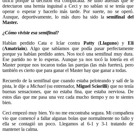
difícil porque la decisión era complicada. Se unió además que le
detectaron una hernia inguinal a Ceci y no sabían si se tenía que
operar o esperar y hacerlo más tarde. Por suerte, no se operó.
Aunque, deportivamente, lo más duro ha sido la
semifinal del
Master.
¿Cómo viviste esa semifinal?
Habían perdido Cata e Icíar contra
Patty
(
Llaguno
) y
Eli
(
Amatriain
). Algo que sabíamos que podía pasar perfectamente
porque ya habían perdido antes. Nos tocó una semifinal muy dura.
Ese partido no te lo esperas. Aunque ya nos tocó la lotería en el
Master porque nos tocaron todas las parejas (las más fuertes), pero
también es cierto que para ganar el Master hay que ganar a todas.
Recuerdo de la semifinal que cuando estaba peloteando y salí de la
pista, le dije a
Michael
(su entrenador,
Miguel Sciorilli
) que no tenía
buenas sensaciones, que no estaba fina, que estaba nerviosa. De
estos días que me pasa una vez cada mucho tiempo y no te sientes
bien.
Ceci empezó muy bien. Yo no me encontraba segura. Mi compañera
vio que comencé a fallar algunas bolas que normalmente no fallo y
ella se contagió un poco. Llegamos al 6-1 y 3-1 tratando de
mantener la calma.