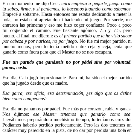
En un momento me dijo Ceci:
mira empieza a pegarle, juega como
tu sabes, firme, y si perdemos, lo hacemos jugando como sabemos
.
Empecé a soltarme. Hasta entonces me estaba dedicando a meter la
bola, no estaba ni apretando ni haciendo mi juego. Por suerte, me
entraron las primeras y eso me hizo coger confianza. Poco a poco
fui cogiendo el camino. Fue bastante agónico, 7-5 y 7-5, pero
bueno, al final, me dijeron:
es el primer partido que te he visto sacar
por cabeza y por narices, no por juego
. No fue mi mejor partido, ni
mucho menos, pero lo tenía metido entre ceja y ceja, tenía que
ganarlo como fuera para que el Master no se nos escapara.
Fue un partido que ganásteis no por pádel sino por voluntad,
ganas, casta.
Ese día, Cata jugó impresionante. Para mí, ha sido el mejor partido
que ha jugado desde que es madre.
Esa garra, ese oficio, esa determinación, ¿es algo que os define
bien como campeonas?
Ese día no ganamos por pádel. Fue más por corazón, rabia y ganas.
Nos dijimos:
ese Master tenemos que ganarlo como sea
.
Llevábamos preparándolo muchísimo tiempo, lo teníamos cruzado.
Podíamos haberlo perdido perfectamente. Pero las dos tenemos un
carácter muy parecido en la pista, de no dar por perdida una bola en