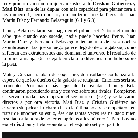
muy pronto claro que no querían sustos ante
Cristian Gutiérrez y
Mati Díaz
, una de las duplas con más capacidad para plantar cara a
los número 1, pero que hoy no pudieron ante la fuerza de Juan
Martín Díaz y Fernando Belasteguin (6-1 y 6-3).
Juan y Bela desataron su magia en el primer set. Y todo el mundo
sabe que cuando eso sucede, nadie puede hacerles frente. Juan
Martín Díaz y Fernando Belasteguin tenían una de esas noches
asombrosas en las que su juego parece llegado de otra galaxia, como
si fueran dos extraterrestres que dominan el universo. El resultado de
la primera manga (6-1) deja bien clara la diferencia que hubo sobre
la pista.
Mati y Cristian trataban de coger aire, de insuflarse confianza a la
espera de que los dueños de la galaxia se relajaran. Entonces sería su
momento. Pero nada más lejos de la realidad. Juan y Bela
continuaron percutiendo una y otra vez sobre sus rivales. Rompieron
su servicio nada más empezar el segundo set (2-0) y se lanzaron
directos a por otra victoria. Mati Díaz y Cristian Gutiérrez no
cayeron sin pelear. Lucharon hasta la última bola y se empeñaron en
tratar de imponer su estilo, ése que tantas veces les ha dado buen
resultado a la hora de poner en aprietos a los número 1. Pero hoy no
era el día. Juan y Bela se anotaron el segundo set y el partido.