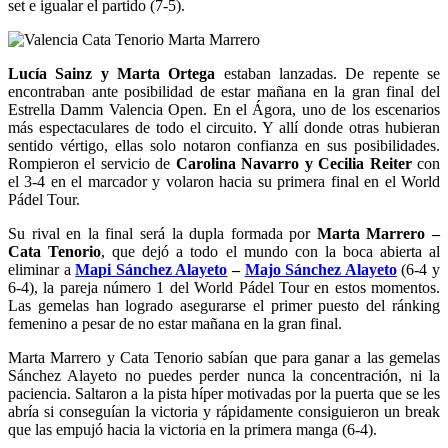
set e igualar el partido (7-5).
Lucía Sainz y Marta Ortega
estaban lanzadas. De repente se
encontraban ante posibilidad de estar mañana en la gran final del
Estrella Damm Valencia Open. En el Ágora, uno de los escenarios
más espectaculares de todo el circuito. Y allí donde otras hubieran
sentido vértigo, ellas solo notaron confianza en sus posibilidades.
Rompieron el servicio de
Carolina Navarro y Cecilia Reiter
con
el 3-4 en el marcador y volaron hacia su primera final en el World
Pádel Tour.
Su rival en la final será la dupla formada por
Marta Marrero –
Cata Tenorio
, que dejó a todo el mundo con la boca abierta al
eliminar a
Mapi Sánchez Alayeto
–
Majo Sánchez Alayeto
(6-4 y
6-4), la pareja número 1 del World Pádel Tour en estos momentos.
Las gemelas han logrado asegurarse el primer puesto del ránking
femenino a pesar de no estar mañana en la gran final.
Marta Marrero y Cata Tenorio sabían que para ganar a las gemelas
Sánchez Alayeto no puedes perder nunca la concentración, ni la
paciencia. Saltaron a la pista híper motivadas por la puerta que se les
abría si conseguían la victoria y rápidamente consiguieron un break
que las empujó hacia la victoria en la primera manga (6-4).