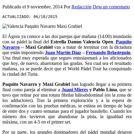
Publicado el
9 noviembre, 2014
Por
Redacción
Deja un comentario
ACTUALIZADO: 06/10/2015
El Ágora ya conoce a las dos parejas que mañana (14:00) inundarán
con su pádel la final del
Estrella Damm Valencia Open
.
Paquito
Navarro
– Maxi Grabiel
van a tratar de terminar con la dictadura
que están imponiendo
Juan Martín Díaz
–
Fernando Belasteguin
.
Una final muy esperada que seguro entusiasmará a los aficionados
que hoy, de nuevo, abarrotaron las gradas. Sea cual sea el resultado
mañana, ya se puede decir que el World Pádel Tour ha conquistado
la ciudad del Turia.
Paquito Navarro y Maxi Grabiel
han logrado llegar a su primera
final como pareja al eliminar a
Juani Mieres
y Pablo Lima
, que se
tuvo que retirar por una rotura fibrilar hilioabdominal (en la zona de
los adductores). Tras la primera exploración y a la espera de
confirmación con las pruebas médicas, se estima un tiempo de baja
de entre dos y cuatro semanas para el jugador brasileño. Cuando los
número dos tuvieron que abandonar la pista, la igualdad era
máxima, con un 4-5 en el primer set.
Por su parte, los grandes dominadores del pádel mundial dejaron