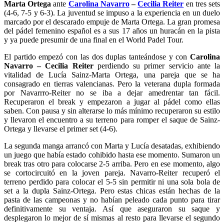
Marta Ortega
ante
Carolina Navarro
–
Cecilia Reiter
en tres sets
(4-6, 7-5 y 6-3). La juventud se impuso a la experiencia en un duelo
marcado por el descarado empuje de Marta Ortega. La gran promesa
del pádel femenino español es a sus 17 años un huracán en la pista
y ya puede presumir de una final en el World Padel Tour.
El partido empezó con las dos duplas tanteándose y con
Carolina
Navarro – Cecilia Reiter
perdiendo su primer servicio ante la
vitalidad de Lucía Sainz-Marta Ortega, una pareja que se ha
consagrado en tierras valencianas. Pero la veterana dupla formada
por Navarrro-Reiter no se iba a dejar amedrentar tan fácil.
Recuperaron el break y empezaron a jugar al pádel como ellas
saben. Con pausa y sin alterarse lo más mínimo recuperaron su estilo
y llevaron el encuentro a su terreno para romper el saque de Sainz-
Ortega y llevarse el primer set (4-6).
La segunda manga arrancó con Marta y Lucía desatadas, exhibiendo
un juego que había estado cohibido hasta ese momento. Sumaron un
break tras otro para colocarse 2-5 arriba. Pero en ese momento, algo
se cortocircuitó en la joven pareja. Navarro-Reiter recuperó el
terreno perdido para colocar el 5-5 sin permitir ni una sola bola de
set a la dupla Sainz-Ortega. Pero estas chicas están hechas de la
pasta de las campeonas y no habían peleado cada punto para tirar
definitivamente su ventaja. Así que aseguraron su saque y
desplegaron lo mejor de sí mismas al resto para llevarse el segundo