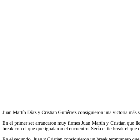
Juan Martín Díaz y Cristian Gutiérrez consiguieron una victoria más s
En el primer set arrancaron muy firmes Juan Martín y Cristian que lle
break con el que que igualaron el encuentro. Sería el tie break el que 
En el segundo, Juan y Cristian consiguieron un break tempranero que lo