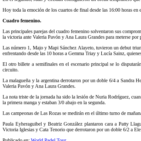
Hoy toda la emoción de los cuartos de final desde las 16:00 horas en 
Cuadro femenino.
Las principales parejas del cuadro femenino solventaron sus comprom
la victoria ante Valeria Pavón y Ana Laura Grandes para meterse por p
Las número 1, Majo y Mapi Sánchez Alayeto, tuvieron un debut triunf
enfrentando desde las 10 horas a Gemma Triay y Lucía Sainz, quienes 
El otro billete a semifinales en el escenario principal se lo disput
circuito.
La malagueña y la argentina derrotaron por un doble 6/4 a Sandra He
Valeria Pavón y Ana Laura Grandes.
La nota triste de la jornada ha sido la lesión de Nuria Rodríguez, c
la primera manga y estaban 3/0 abajo en la segunda.
Las campeonas de Las Rozas se medirán en el último turno de mañana 
Paula Eyheraguibel y Beatriz González plantaron cara a Patty Llagun
Victoria Iglesias y Cata Tenorio que derrotaron por un doble 6/2 a El
Publicado en:
World Padel Tour