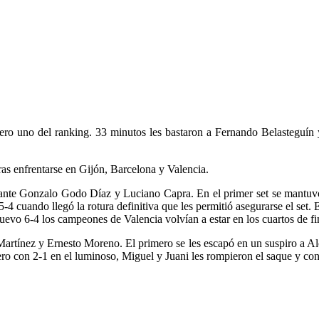
úmero uno del ranking. 33 minutos les bastaron a Fernando Belastegu
as enfrentarse en Gijón, Barcelona y Valencia.
a ante Gonzalo Godo Díaz y Luciano Capra. En el primer set se mantuv
l 5-4 cuando llegó la rotura definitiva que les permitió asegurarse el s
evo 6-4 los campeones de Valencia volvían a estar en los cuartos de fi
artínez y Ernesto Moreno. El primero se les escapó en un suspiro a Alo
 con 2-1 en el luminoso, Miguel y Juani les rompieron el saque y con e