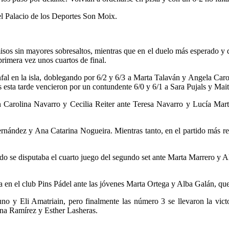
el Palacio de los Deportes Son Moix.
isos sin mayores sobresaltos, mientras que en el duelo más esperado y 
rimera vez unos cuartos de final.
al en la isla, doblegando por 6/2 y 6/3 a Marta Talaván y Angela Caro.
esta tarde vencieron por un contundente 6/0 y 6/1 a Sara Pujals y Mai
arán Carolina Navarro y Cecilia Reiter ante Teresa Navarro y Lucía Mar
rnández y Ana Catarina Nogueira. Mientras tanto, en el partido más reñ
uando se disputaba el cuarto juego del segundo set ante Marta Marrero y
en el club Pins Pádel ante las jóvenes Marta Ortega y Alba Galán, que
o y Eli Amatriain, pero finalmente las número 3 se llevaron la victo
ena Ramírez y Esther Lasheras.