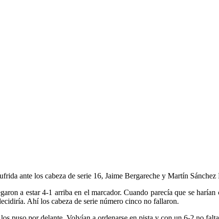
ufrida ante los cabeza de serie 16, Jaime Bergareche y Martín Sánchez 
garon a estar 4-1 arriba en el marcador. Cuando parecía que se harían 
decidiría. Ahí los cabeza de serie número cinco no fallaron.
s puso por delante. Volvían a ordenarse en pista y con un 6-2 no faltaba