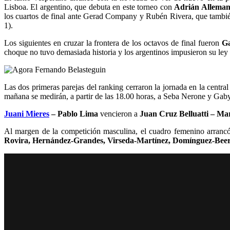
Lisboa. El argentino, que debuta en este torneo con
Adrián Alleman
los cuartos de final ante Gerad Company y Rubén Rivera, que también
1).
Los siguientes en cruzar la frontera de los octavos de final fueron
Ga
choque no tuvo demasiada historia y los argentinos impusieron su ley d
Las dos primeras parejas del ranking cerraron la jornada en la centra
mañana se medirán, a partir de las 18.00 horas, a Seba Nerone y Gab
Juani Mieres
– Pablo Lima
vencieron a
Juan Cruz Belluatti – Ma
Al margen de la competición masculina, el cuadro femenino arrancó 
Rovira, Hernández-Grandes, Virseda-Martínez, Domínguez-Beerl