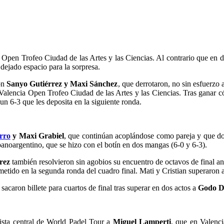
Open Trofeo Ciudad de las Artes y las Ciencias. Al contrario que en di
 dejado espacio para la sorpresa.
ron
Sanyo Gutiérrez y Maxi Sánchez
, que derrotaron, no sin esfuerzo 
Valencia Open Trofeo Ciudad de las Artes y las Ciencias. Tras ganar c
un 6-3 que les deposita en la siguiente ronda.
rro
y Maxi Grabiel
, que continúan acoplándose como pareja y que d
anoargentino, que se hizo con el botín en dos mangas (6-0 y 6-3).
rez
también resolvieron sin agobios su encuentro de octavos de final a
tido en la segunda ronda del cuadro final. Mati y Cristian superaron a
caron billete para cuartos de final tras superar en dos actos a
Godo D
ista central de World Padel Tour a
Miguel Lamperti
, que en Valenci