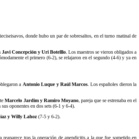
eciseisavos, donde hubo un par de sobresaltos, en el turno matinal de
a
Javi Concepción y Uri Botelllo
. Los maestros se vieron obligados a
ómodamente el primero (6-2), se relajaron en el segundo (4-6) y ya en
oblegaron a
Antonio Luque y Raúl Marcos
. Los españoles dieron la
nte
Marcelo Jardim y Ramiro Moyano
, pareja que se estrenaba en el
 sus oponentes en dos sets (6-1 y 6-4).
íaz y Willy Lahoz
(7-5 y 6-2).
a reaparece tras la operación de apendicitis a la que fue sometido en