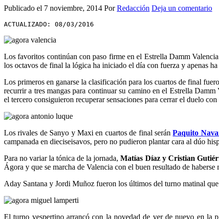
Publicado el
7 noviembre, 2014
Por
Redacción
Deja un comentario
ACTUALIZADO: 08/03/2016
Los favoritos continúan con paso firme en el Estrella Damm Valencia 
los octavos de final la lógica ha iniciado el día con fuerza y apenas ha
Los primeros en ganarse la clasificación para los cuartos de final fue
recurrir a tres mangas para continuar su camino en el Estrella Damm 
el tercero consiguieron recuperar sensaciones para cerrar el duelo con 
Los rivales de Sanyo y Maxi en cuartos de final serán
Paquito Nava
campanada en dieciseisavos, pero no pudieron plantar cara al dúo hisp
Para no variar la tónica de la jornada,
Matías Díaz y Cristian Gutiér
Ágora y que se marcha de Valencia con el buen resultado de haberse me
Aday Santana y Jordi Muñoz fueron los últimos del turno matinal que sa
El turno vespertino arrancó con la novedad de ver de nuevo en la p