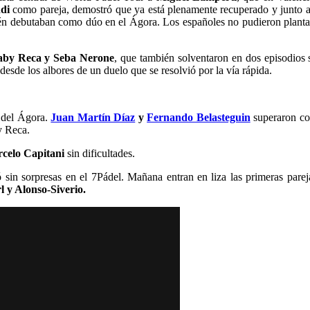
di
como pareja, demostró que ya está plenamente recuperado y junto a 
 debutaban como dúo en el Ágora. Los españoles no pudieron plantar ca
by Reca y Seba Nerone
, que también solventaron en dos episodios 
esde los albores de un duelo que se resolvió por la vía rápida.
l del Ágora.
Juan Martín Díaz
y
Fernando Belasteguin
superaron co
y Reca.
rcelo Capitani
sin dificultades.
sin sorpresas en el 7Pádel. Mañana entran en liza las primeras parej
 y Alonso-Siverio.