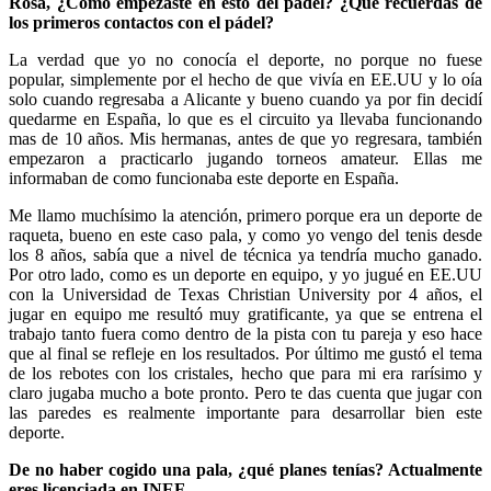
Rosa, ¿Cómo empezaste en esto del pádel? ¿Qué recuerdas de
los primeros contactos con el pádel?
La verdad que yo no conocía el deporte, no porque no fuese
popular, simplemente por el hecho de que vivía en EE.UU y lo oía
solo cuando regresaba a Alicante y bueno cuando ya por fin decidí
quedarme en España, lo que es el circuito ya llevaba funcionando
mas de 10 años. Mis hermanas, antes de que yo regresara, también
empezaron a practicarlo jugando torneos amateur. Ellas me
informaban de como funcionaba este deporte en España.
Me llamo muchísimo la atención, primero porque era un deporte de
raqueta, bueno en este caso pala, y como yo vengo del tenis desde
los 8 años, sabía que a nivel de técnica ya tendría mucho ganado.
Por otro lado, como es un deporte en equipo, y yo jugué en EE.UU
con la Universidad de Texas Christian University por 4 años, el
jugar en equipo me resultó muy gratificante, ya que se entrena el
trabajo tanto fuera como dentro de la pista con tu pareja y eso hace
que al final se refleje en los resultados. Por último me gustó el tema
de los rebotes con los cristales, hecho que para mi era rarísimo y
claro jugaba mucho a bote pronto. Pero te das cuenta que jugar con
las paredes es realmente importante para desarrollar bien este
deporte.
De no haber cogido una pala, ¿qué planes tenías? Actualmente
eres licenciada en INEF.