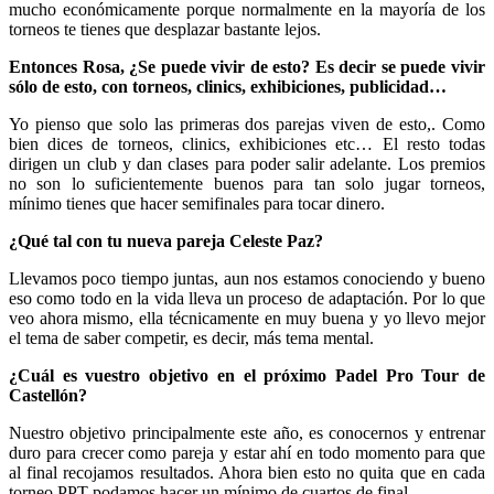
mucho económicamente porque normalmente en la mayoría de los
torneos te tienes que desplazar bastante lejos.
Entonces Rosa, ¿Se puede vivir de esto? Es decir se puede vivir
sólo de esto, con torneos, clinics, exhibiciones, publicidad…
Yo pienso que solo las primeras dos parejas viven de esto,. Como
bien dices de torneos, clinics, exhibiciones etc… El resto todas
dirigen un club y dan clases para poder salir adelante. Los premios
no son lo suficientemente buenos para tan solo jugar torneos,
mínimo tienes que hacer semifinales para tocar dinero.
¿Qué tal con tu nueva pareja Celeste Paz?
Llevamos poco tiempo juntas, aun nos estamos conociendo y bueno
eso como todo en la vida lleva un proceso de adaptación. Por lo que
veo ahora mismo, ella técnicamente en muy buena y yo llevo mejor
el tema de saber competir, es decir, más tema mental.
¿Cuál es vuestro objetivo en el próximo Padel Pro Tour de
Castellón?
Nuestro objetivo principalmente este año, es conocernos y entrenar
duro para crecer como pareja y estar ahí en todo momento para que
al final recojamos resultados. Ahora bien esto no quita que en cada
torneo PPT podamos hacer un mínimo de cuartos de final.