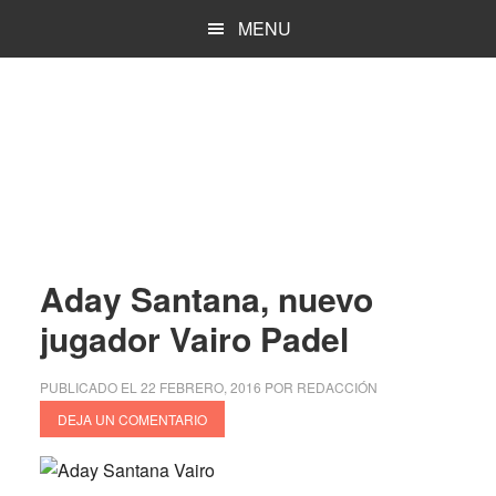
Saltar
Saltar
MENU
al
a
contenido
la
principal
barra
lateral
principal
Aday Santana, nuevo
jugador Vairo Padel
PUBLICADO EL
22 FEBRERO, 2016
POR
REDACCIÓN
DEJA UN COMENTARIO